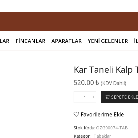
LAR
FINCANLAR
APARATLAR
YENI GELENLER
İ
Kar Taneli Kalp
520.00
₺
(KDV Dahil)
Kar
SEPETE EKL
Taneli
Kalp
Tabak
Favorilerime Ekle
adet
Stok Kodu:
OZG00074-TAB
Kategori:
Tabaklar