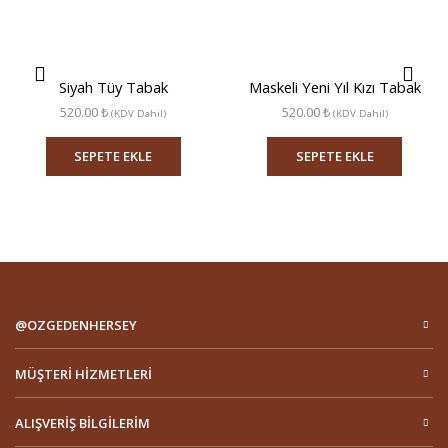
Siyah Tüy Tabak
Maskeli Yeni Yıl Kızı Tabak
520.00
₺
520.00
₺
(KDV Dahil)
(KDV Dahil)
SEPETE EKLE
SEPETE EKLE
@OZGEDENHERSEY
MÜŞTERI HIZMETLERI
ALIŞVERIŞ BILGILERIM