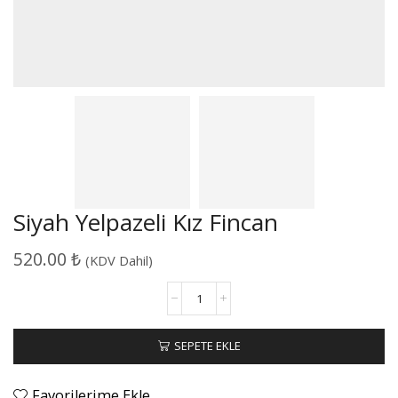
Siyah Yelpazeli Kız Fincan
520.00
₺
(KDV Dahil)
Siyah
Yelpazeli
Kız
Fincan
SEPETE EKLE
adet
Favorilerime Ekle