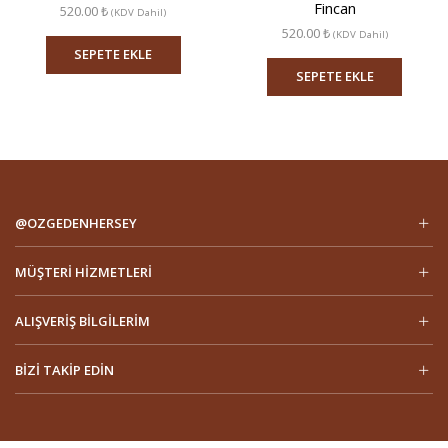
Fincan
520.00
₺
(KDV Dahil)
520.00
₺
(KDV Dahil)
SEPETE EKLE
SEPETE EKLE
@OZGEDENHERSEY
MÜŞTERI HIZMETLERI
ALIŞVERIŞ BILGILERIM
BIZI TAKIP EDIN