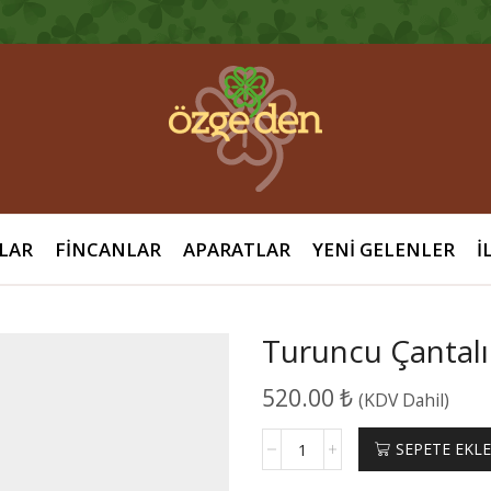
LAR
FINCANLAR
APARATLAR
YENI GELENLER
İ
Turuncu Çantalı 
520.00
₺
(KDV Dahil)
Turuncu
SEPETE EKL
Çantalı
Safari